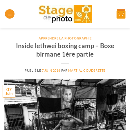
Passer
au
contenu
APPRENDRE LA PHOTOGRAPHIE
Inside lethwei boxing camp – Boxe
birmane 1ère partie
PUBLIÉ LE
7 JUIN 2016
PAR
MARTIAL COUDERETTE
07
Juin