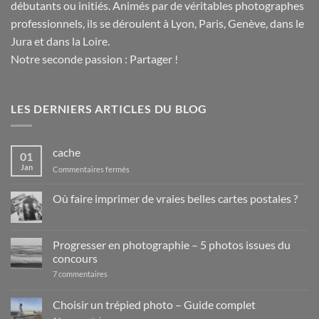
débutants ou initiés. Animés par de véritables photographes
professionnels, ils se déroulent à Lyon, Paris, Genève, dans le
Jura et dans la Loire.
Notre seconde passion : Partager !
LES DERNIERS ARTICLES DU BLOG
cache
01
Jan
sur
Commentaires fermés
cache
Où faire imprimer de vraies belles cartes postales ?
Aucun
commentaire
sur
Où
Progresser en photographie – 5 photos issues du
faire
concours
imprimer
de
sur
7 commentaires
vraies
Progresser
belles
en
cartes
photographie
Choisir un trépied photo – Guide complet
postales
–
?