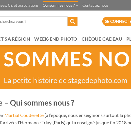
ises, CE et associations
Qui sommes nous ?
Contactez nous
SE CONNECT
ET SA RÉGION
WEEK-END PHOTO
CHÈQUE CADEAU
P
 SOMMES NO
La petite histoire de stagedephoto.com
te – Qui sommes nous ?
par
Martial Couderette
(à l’époque, nous enseignions surtout la ph
l’arrivée d’Hermance Triay (Paris) qui a enseigné jusque fin 2018 p