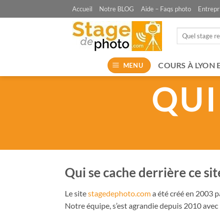
Passer
Accueil
Notre BLOG
Aide – Faqs photo
Entrepr
au
contenu
Recherche
pour :
COURS À LYON 
MENU
QUI
Qui se cache derrière ce si
Le site
stagedephoto.com
a été créé en 2003 
Notre équipe, s’est agrandie depuis 2010 avec 