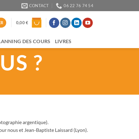
CONTACT
06 22 76 74 54
0,00
€
ER
LANNING DES COURS
LIVRES
US ?
otographie argentique).
our nous et Jean-Baptiste Laissard (Lyon).